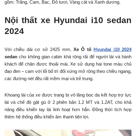
gồm: Trắng, Cam, Bạc, Đỏ tươi, Vàng cát và Xanh dương.
Nội thất
xe Hyundai i10 sedan
2024
Với chiều dài cơ sở 2425 mm,
Xe Ô tô
Hyundai i10 2024
sedan
cho không gian cabin khá rộng rãi để người lái và hành
khách để chân được thoải mái. Xe sử dụng hai tone màu chủ
đạo đen – cam với lối bố trí đối xứng mở rộng theo chiều ngang,
các đường nét đều rất mềm mại và trẻ trung.
Khoang lái của xe được trang bị vô lăng bọc da kết hợp trợ lực
lái và chế độ gật gù ở 2 phiên bản 1.2 MT và 1.2AT, cho khả
năng điều khiển tay lái linh hoạt hơn hẳn. Đồng thời tích hợp
thêm hệ thống điều khiển âm thanh tiện lợi.