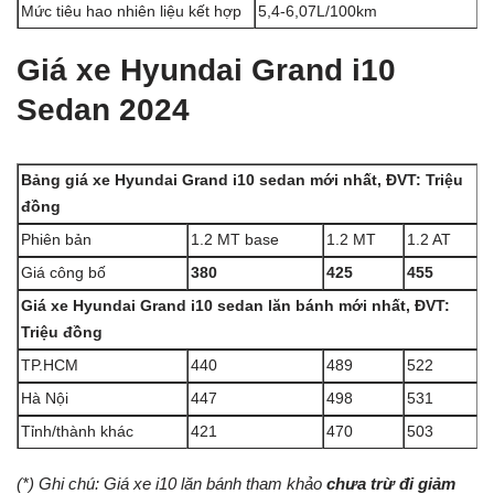
Mức tiêu hao nhiên liệu kết hợp
5,4-6,07L/100km
Giá xe Hyundai Grand i10
Sedan 2024
Bảng giá xe Hyundai Grand i10 sedan mới nhất, ĐVT: Triệu
đồng
Phiên bản
1.2 MT base
1.2 MT
1.2 AT
Giá công bố
380
425
455
Giá xe Hyundai Grand i10 sedan lăn bánh mới nhất, ĐVT:
Triệu đồng
TP.HCM
440
489
522
Hà Nội
447
498
531
Tỉnh/thành khác
421
470
503
(*) Ghi chú: Giá xe i10 lăn bánh tham khảo
chưa trừ đi giảm