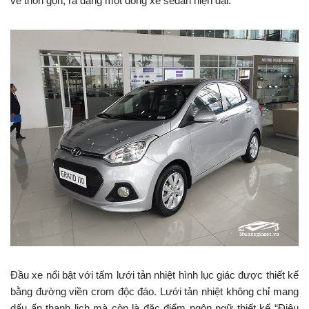
vẻ thon gọn, ra dáng một dòng xe sedan hiện đại.
Đầu xe nổi bật với tấm lưới tản nhiệt hình lục giác được thiết kế
bằng đường viền crom độc đáo. Lưới tản nhiệt không chỉ mang
dấu ấn thanh lịch mà còn là đặc điểm ngôn ngữ thiết kế “Điêu