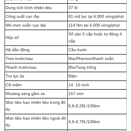
Dung tích bình nhiên liệu
37 lít
Công suất cực đại
81 mã lực tại 6,000 vòng/phút
Mô-men xoắn cực đại
114 Nm tại 4,000 vòng/phút
Số sàn 5 cấp hoặc tự động 4
Hộp số
cấp
Hệ dẫn động
Cầu trước
Treo trước/sau
MacPherson/thanh xoắn
Phanh trước/sau
Đĩa/Tang trống
Trợ lực lái
Điện
Cỡ mâm
14 -15 inch
Khoảng sáng gầm xe
157 mm
Mức tiêu hao nhiên liệu trong đô
6,8-8,28L/100km
thị
Mức tiêu hao nhiên liệu ngoài đô
4,6-4,79L/100km
thị