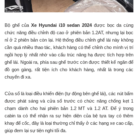
Bộ ghế của
Xe Hyundai i10 sedan 2024
được bọc da cùng
chức năng điều chỉnh độ cao ở phiên bản 1.2AT, nhưng lại bọc
nỉ ở 2 phiên bản còn lại. Hệ thống điều chỉnh ghế lái này không
cần quá nhiều thao tác, khách hàng có thể chỉnh cho mình vị trí
ngồi hợp lý nhất nhờ vào cấu trúc nâng hạ được tích hợp trên
ghế lái. Ngoài ra, phía sau ghế trước còn được thiết kế ngăn để
đồ gọn gàng, rất tiện ích cho khách hàng, nhất là trong các
chuyến đi xa.
Cửa sổ là loại điều khiển điện (tự động bên ghế lái), các nút bấm
được phát sáng và cửa sổ trước có chức năng chống kẹt 1
chạm dành cho hai phiên bản 1.2 MT và 1.2 AT. Để ý trong
cabin ta có thể nhận ra sự hiện diện của bệ tựa tay có thêm
khay để cốc, đây là loại thường chỉ thấy ở các hạng xe cao cấp,
giúp đem lại sự tiện nghi tối đa.