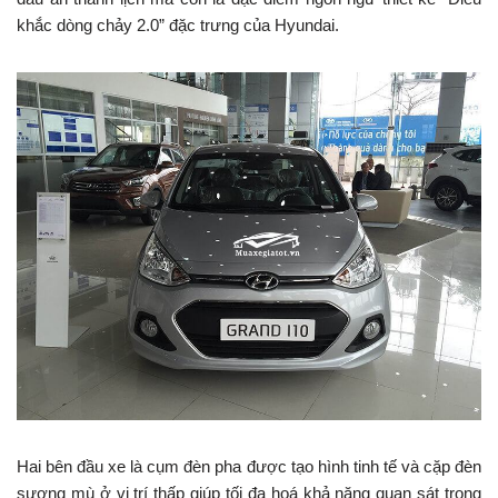
khắc dòng chảy 2.0” đặc trưng của Hyundai.
Hai bên đầu xe là cụm đèn pha được tạo hình tinh tế và cặp đèn
sương mù ở vị trí thấp giúp tối đa hoá khả năng quan sát trong