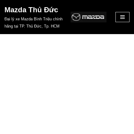
Mazda Thủ Đức
Chuyển
Đại lý xe Mazda Bình Triệu chính
tới
hãng tại TP. Thủ Đức, Tp. HCM
nội
dung