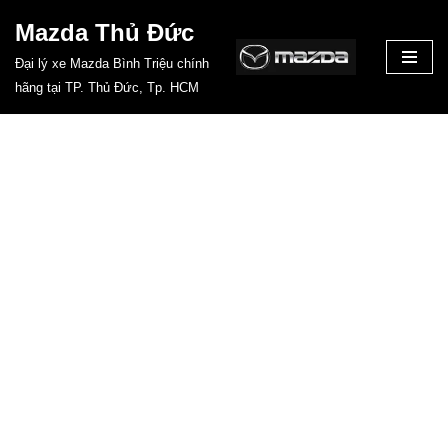
Mazda Thủ Đức
Chuyển
Đại lý xe Mazda Bình Triệu chính
tới
hãng tại TP. Thủ Đức, Tp. HCM
nội
dung