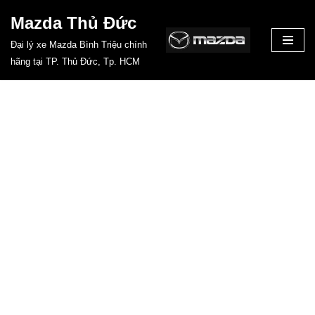
Mazda Thủ Đức
Chuyển
Đại lý xe Mazda Bình Triệu chính
tới
hãng tại TP. Thủ Đức, Tp. HCM
nội
dung