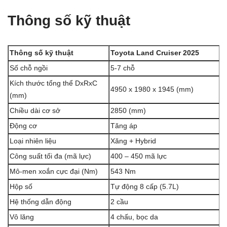
Thông số kỹ thuật
Thông số kỹ thuật
Toyota Land Cruiser 2025
Số chỗ ngồi
5-7 chỗ
Kích thước tổng thể DxRxC
4950 x 1980 x 1945 (mm)
(mm)
Chiều dài cơ sở
2850 (mm)
Động cơ
Tăng áp
Loại nhiên liệu
Xăng + Hybrid
Công suất tối đa (mã lực)
400 – 450 mã lực
Mô-men xoắn cực đại (Nm)
543 Nm
Hộp số
Tự động 8 cấp (5.7L)
Hệ thống dẫn động
2 cầu
Vô lăng
4 chấu, bọc da