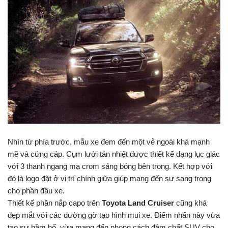
Nhìn từ phía trước, mẫu xe đem đến một vẻ ngoài khá mạnh
mẽ và cứng cáp. Cụm lưới tản nhiệt được thiết kế dạng lục giác
với 3 thanh ngang mạ crom sáng bóng bên trong. Kết hợp với
đó là logo đặt ở vị trí chính giữa giúp mang đến sự sang trọng
cho phần đầu xe.
Thiết kế phần nắp capo trên
Toyota Land Cruiser
cũng khá
đẹp mắt với các đường gờ tạo hình mui xe. Điểm nhấn này vừa
tạo sự hầm hố, vừa mang đến phong cách đậm chất SUV cho